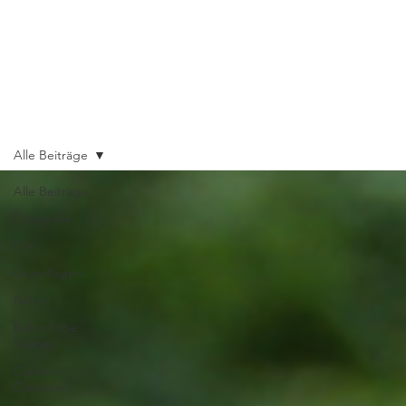
Alle Beiträge
Alle Beiträge
Fotografie
Film
Grundlagen
Reisen
Behind the
Scenes
Content-
Creation