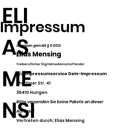
ELI
Impressum
AS
Angaben gemäß § 5 DDG
Elias Mensing
freiberuflicher Digitalmedienschaffender
ME
c/o
Impressumservice Dein-Impressum
Stettiner Str. 41
35410 Hungen
NSI
Bitte versenden Sie keine Pakete an dieser
Adresse!
Vertreten durch: Elias Mensing