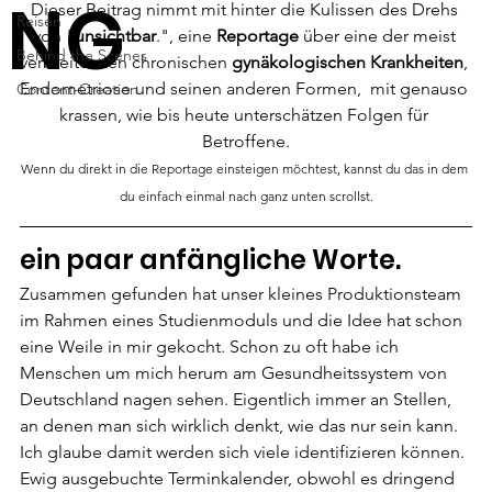
NG
Dieser Beitrag nimmt mit hinter die Kulissen des Drehs 
Reisen
von "
unsichtbar
.", eine 
Reportage
 über eine der meist 
Behind the Scenes
verbreitetsten chronischen 
gynäkologischen Krankheiten
, 
Endometriose und seinen anderen Formen,  mit genauso 
Content-Creation
krassen, wie bis heute unterschätzen Folgen für 
Betroffene.
Wenn du direkt in die Reportage einsteigen möchtest, kannst du das in dem 
du einfach einmal nach ganz unten scrollst.
ein paar anfängliche Worte.
Zusammen gefunden hat unser kleines Produktionsteam 
im Rahmen eines Studienmoduls und die Idee hat schon 
eine Weile in mir gekocht. Schon zu oft habe ich 
Menschen um mich herum am Gesundheitssystem von 
Deutschland nagen sehen. Eigentlich immer an Stellen, 
an denen man sich wirklich denkt, wie das nur sein kann. 
Ich glaube damit werden sich viele identifizieren können. 
Ewig ausgebuchte Terminkalender, obwohl es dringend 