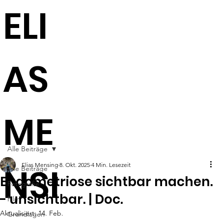
ELI
AS
ME
Alle Beiträge
NSI
Elias Mensing
8. Okt. 2025
4 Min. Lesezeit
Alle Beiträge
Endometriose sichtbar machen.
Fotografie
- unsichtbar. | Doc.
Film
Aktualisiert:
14. Feb.
Grundlagen