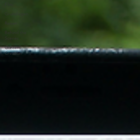
Film
Grundlagen
Reisen
Behind the
Scenes
Content-
Creation