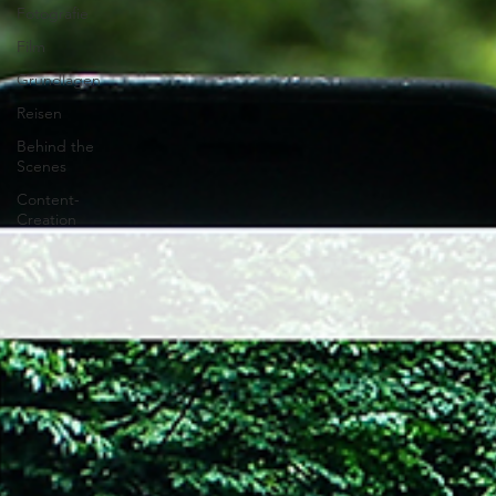
Fotografie
Film
Grundlagen
Reisen
Behind the
Scenes
Content-
Creation