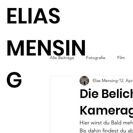
ELIAS
MENSIN
Alle Beiträge
Fotografie
Film
G
Elias Mensing
12. Apr
Die Belic
Kamerag
Hier wirst du Bald meh
Bis dahin findest du 