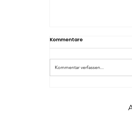
Kommentare
Kommentar verfassen...
Die wichtigsten Overlays
für dein Hochformat
Content auf Instagram,
A
Tiktok und co! (+
Download!)