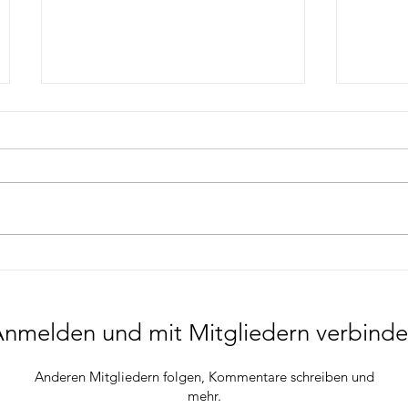
Traumberuf
Die B
Videoeditor*in für
Grun
Youtuber, Influencer und
nmelden und mit Mitgliedern verbind
andere Content-
Creators?
Anderen Mitgliedern folgen, Kommentare schreiben und
mehr.