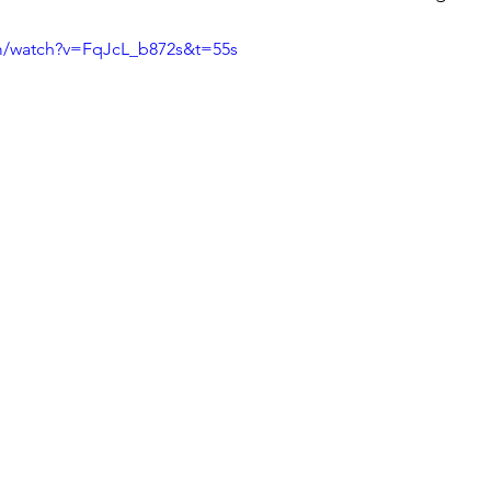
m/watch?v=FqJcL_b872s&t=55s